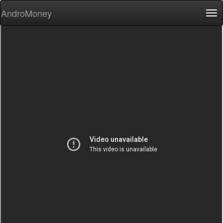
AndroMoney
Tog
nav