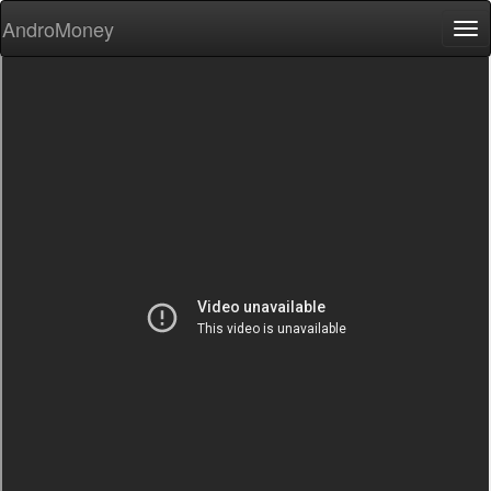
AndroMoney
Tog
nav