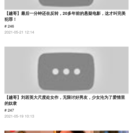
【越哥】最后一分钟还在反转，20多年前的悬疑电影，这才叫完美
犯罪！
# 246
2021-05-21 12:14
【越哥】刘若英大尺度处女作，无限讨好男友，少女沦为了爱情里
的奴隶
# 247
2021-05-19 10:13