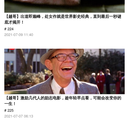
【越哥】出道即巅峰，处女作就是世界影史经典，直到最后一秒谜
底才揭开！
# 224
2021-07-09 11:40
【越哥】激励几代人的励志电影，趁年轻早点看，可能会改变你的
一生！
# 225
2021-07-07 06:13