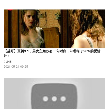
【越哥】豆瓣9.1，男女主角仅有一句对白，却秒杀了90%的爱情
片！
# 245
2021-05-24 09:25