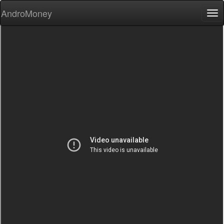
AndroMoney
Tog
nav