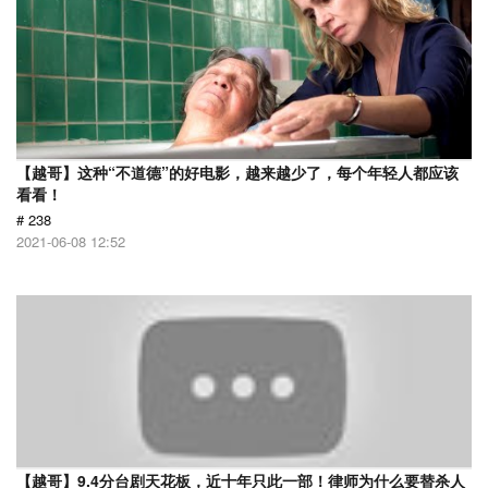
【越哥】这种“不道德”的好电影，越来越少了，每个年轻人都应该
看看！
# 238
2021-06-08 12:52
【越哥】9.4分台剧天花板，近十年只此一部！律师为什么要替杀人