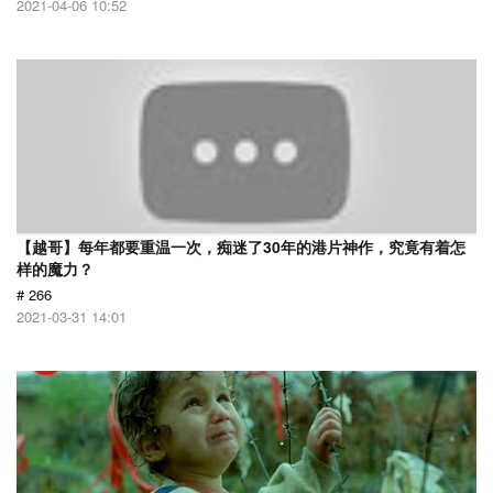
2021-04-06 10:52
【越哥】每年都要重温一次，痴迷了30年的港片神作，究竟有着怎
样的魔力？
# 266
2021-03-31 14:01