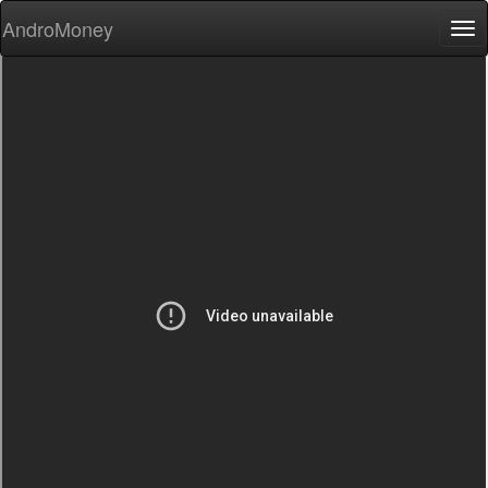
AndroMoney
Tog
nav