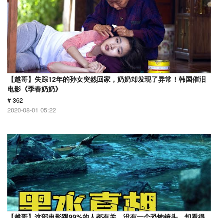
【越哥】失踪12年的孙女突然回家，奶奶却发现了异常！韩国催泪
电影《季春奶奶》
# 362
2020-08-01 05:22
【越哥】这部电影跟99%的人都有关，没有一个恐怖镜头，却看得