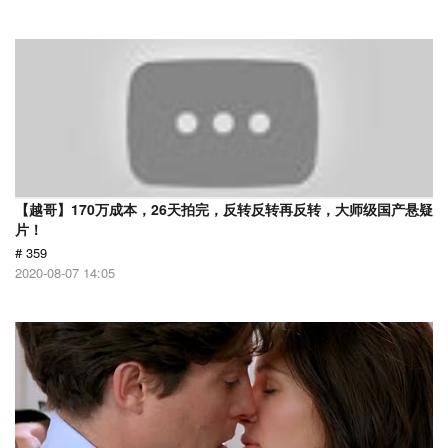
【越哥】170万成本，26天拍完，反转反转再反转，大师级国产悬疑
片！
# 359
2020-08-07 14:05