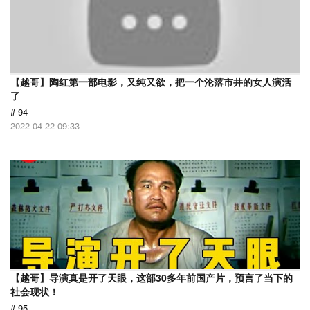
【越哥】陶红第一部电影，又纯又欲，把一个沦落市井的女人演活
了
# 94
2022-04-22 09:33
【越哥】导演真是开了天眼，这部30多年前国产片，预言了当下的
社会现状！
# 95