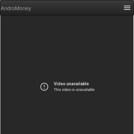
AndroMoney
Tog
nav