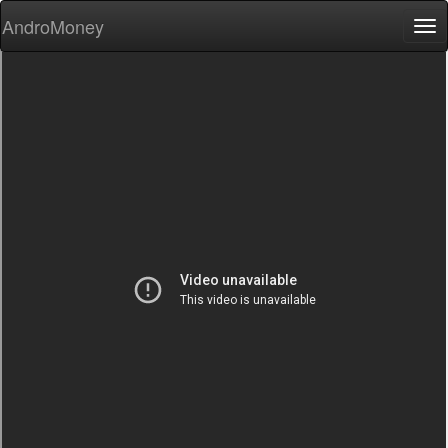
AndroMoney
Tog
nav