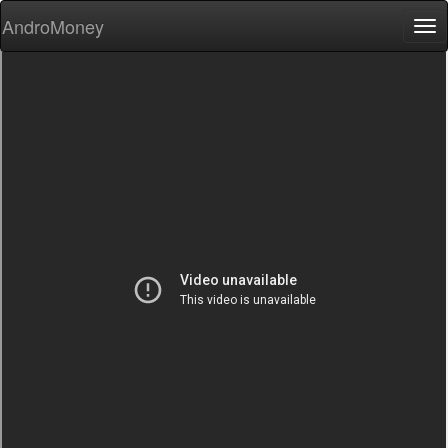
AndroMoney
Tog
nav