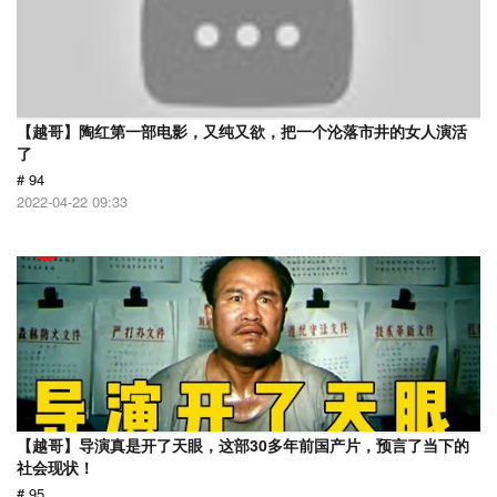
【越哥】陶红第一部电影，又纯又欲，把一个沦落市井的女人演活
了
# 94
2022-04-22 09:33
【越哥】导演真是开了天眼，这部30多年前国产片，预言了当下的
社会现状！
# 95