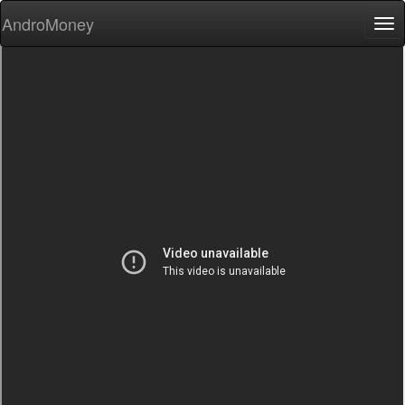
AndroMoney
Tog
nav