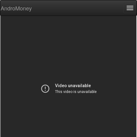
AndroMoney
Tog
nav