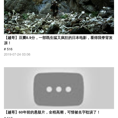
【越哥】豆瓣8.9分，一部既生猛又疯狂的日本电影，看得我脊背发
凉！
# 516
2019-07-24 03:06
【越哥】60年前的悬疑片，全程高潮，可惜被名字耽误了！