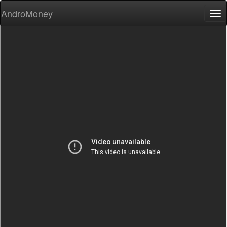
AndroMoney
Tog
nav