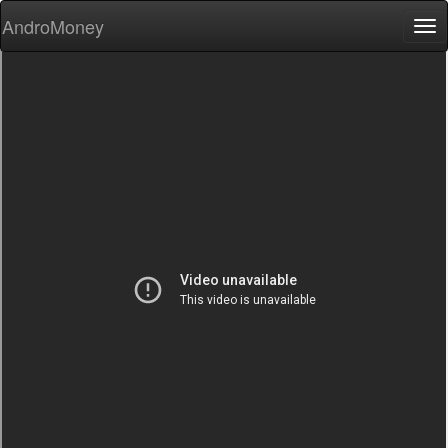
AndroMoney
Tog
nav