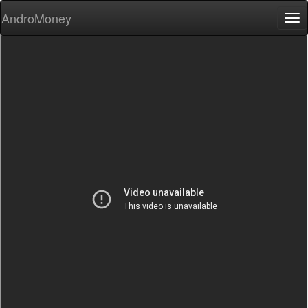
AndroMoney
Tog
nav