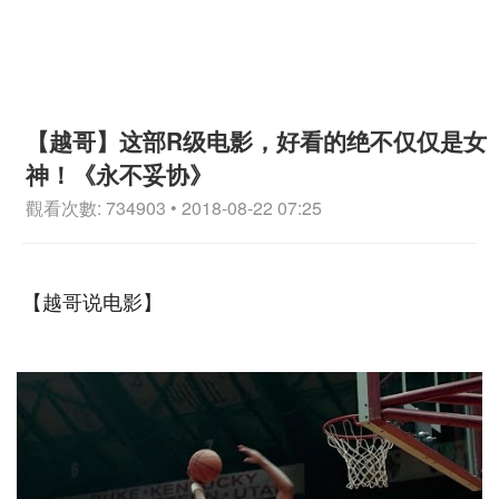
【越哥】这部R级电影，好看的绝不仅仅是女
神！《永不妥协》
觀看次數: 734903 • 2018-08-22 07:25
【越哥说电影】