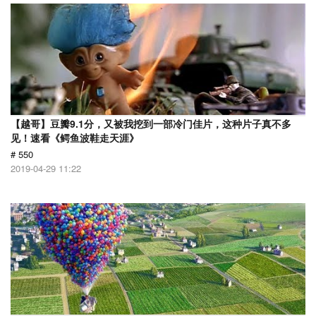
【越哥】豆瓣9.1分，又被我挖到一部冷门佳片，这种片子真不多
见！速看《鳄鱼波鞋走天涯》
# 550
2019-04-29 11:22