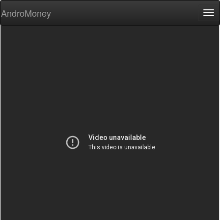
AndroMoney
Tog
nav