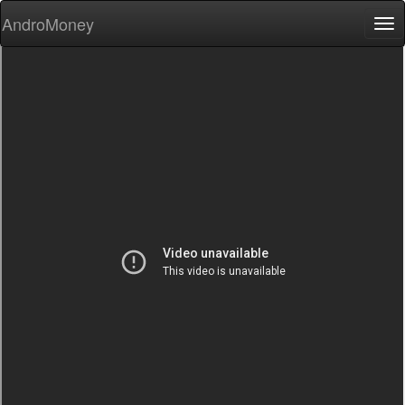
AndroMoney
Tog
nav