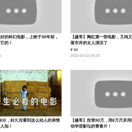
好的科幻电影，上映于30年前，
【越哥】陶红第一部电影，又纯
越它的！
落市井的女人演活了
# 94
6
2022-04-22 09:33
.9分，好久没看到这么动人的亲情
【越哥】投资50万，用8万尺弃
有人知！
动华语影坛的青春片！