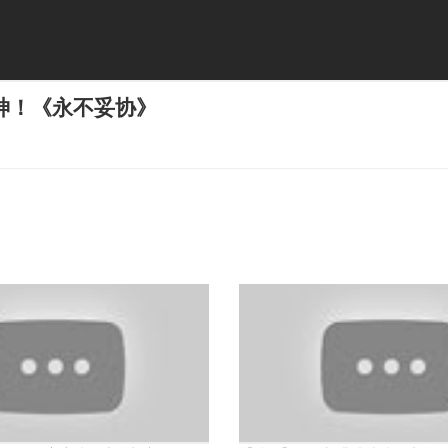
神！《永不妥协》