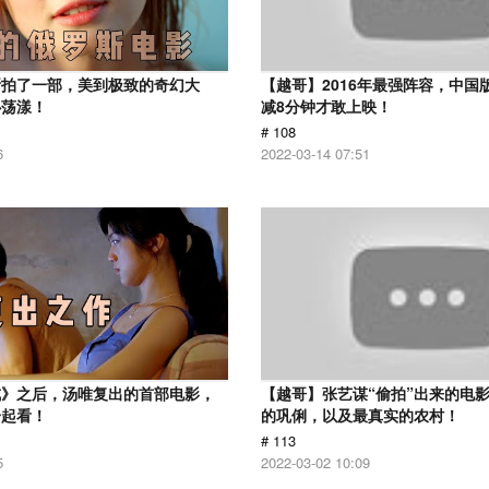
斯拍了一部，美到极致的奇幻大
【越哥】2016年最强阵容，中国
心荡漾！
减8分钟才敢上映！
# 108
6
2022-03-14 07:51
戒》之后，汤唯复出的首部电影，
【越哥】张艺谋“偷拍”出来的电
一起看！
的巩俐，以及最真实的农村！
# 113
5
2022-03-02 10:09