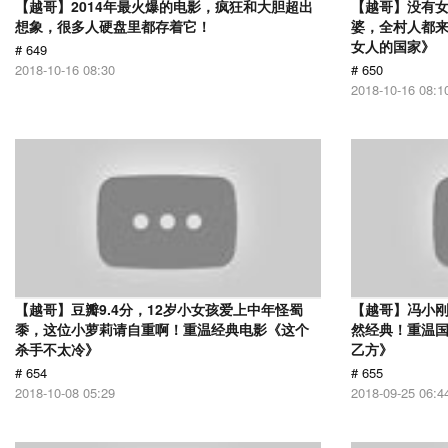
【越哥】2014年最火爆的电影，疯狂和大胆超出
【越哥】没有
想象，很多人硬盘里都存着它！
婆，全村人都
女人的国家》
# 649
2018-10-16 08:30
# 650
2018-10-16 08:1
【越哥】豆瓣9.4分，12岁小女孩爱上中年怪蜀
【越哥】冯小刚
黍，这位小萝莉请自重啊！重温经典电影《这个
然经典！重温国
杀手不太冷》
乙方》
# 654
# 655
2018-10-08 05:29
2018-09-25 06:4