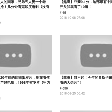
女人的国家，兄弟五人娶一个老
【越哥】豆瓣9.1分，这部最有中
来抢！几分钟看完印度电影《没有
开头我就看了10遍！
# 651
2018-10-08 07:08
0
20年前的这部贺岁片，现在看依
【越哥】对不起！今年的奥斯卡最
产好电影，1998年贺岁片《甲方
看的大烂片”！
# 656
2018-09-25 06:42
4