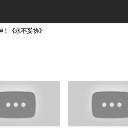
神！《永不妥协》