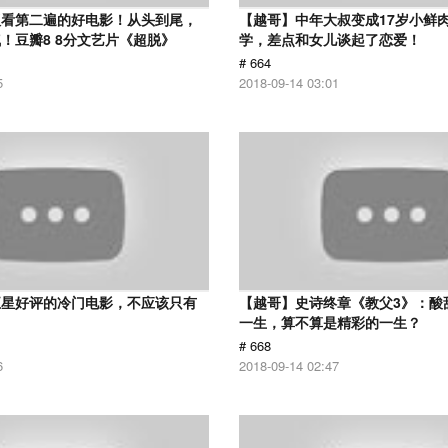
议看第二遍的好电影！从头到尾，
【越哥】中年大叔变成17岁小鲜
！豆瓣8 8分文艺片《超脱》
学，差点和女儿谈起了恋爱！
# 664
5
2018-09-14 03:01
五星好评的冷门电影，不应该只有
【越哥】史诗终章《教父3》：酸
！
一生，算不算是精彩的一生？
# 668
6
2018-09-14 02:47