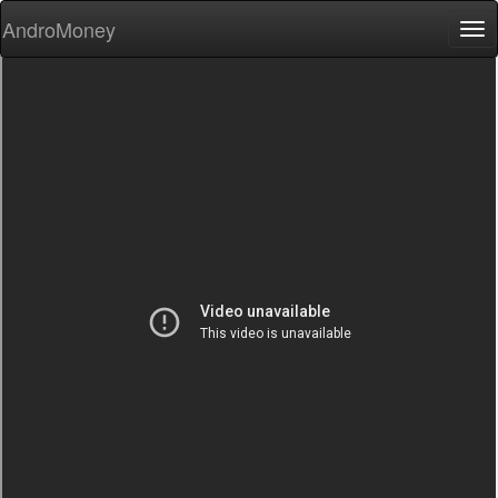
AndroMoney
Tog
nav