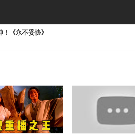
神！《永不妥协》