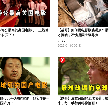
1年评分最高的美国电影，一上线就
【越哥】如何用电影欺骗观众？
.6亿买下！
才揭晓，不愧是国宝级导演！
# 130
8
2022-01-10 09:33
眼，几乎为0的宣传，但它却是一
【越哥】最难改编的全球名著，
的国产片！
来，每一帧都美得像油画！