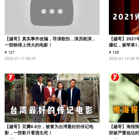
【越哥】真实事件改编，导演敢拍，演员敢演，
【越哥】202
一部称得上伟大的电影！
爆红，被苹果1
# 127
# 128
2022-01-17 08:35
2022-01-14 08:3
【越哥】豆瓣8.8分，被誉为台湾最好的传记电
【越哥】海报辣
影，一部影片看透生死！
部被严重低估