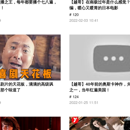
重播之王，每年都要播个七八遍，
【越哥】在南极过年是什么感觉
了！
编，暖心又暖胃的日本电影
# 120
9
2022-02-03 10:41
喜剧片的天花板，满满的高级讽
【越哥】40年前的奥斯卡神作，
出那个味道了
之一，当年红遍美国！
# 124
9
2022-01-25 11:51