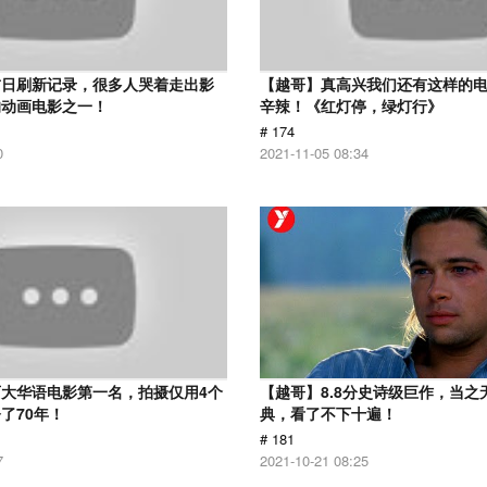
首日刷新记录，很多人哭着走出影
【越哥】真高兴我们还有这样的
的动画电影之一！
辛辣！《红灯停，绿灯行》
# 174
0
2021-11-05 08:34
大华语电影第一名，拍摄仅用4个
【越哥】8.8分史诗级巨作，当之
了70年！
典，看了不下十遍！
# 181
7
2021-10-21 08:25