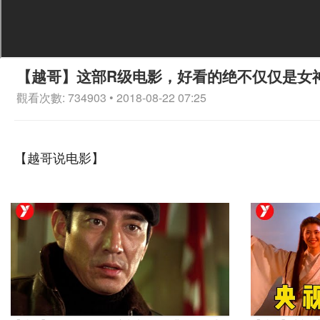
【越哥】这部R级电影，好看的绝不仅仅是女
觀看次數: 734903 • 2018-08-22 07:25
【越哥说电影】