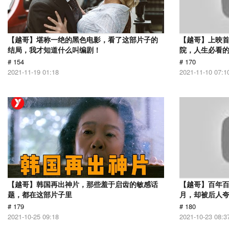
【越哥】堪称一绝的黑色电影，看了这部片子的
【越哥】上映
结局，我才知道什么叫编剧！
院，人生必看
# 154
# 170
2021-11-19 01:18
2021-11-10 07:1
【越哥】韩国再出神片，那些羞于启齿的敏感话
【越哥】百年百
题，都在这部片子里
月，却被后人夸
# 179
# 180
2021-10-25 09:18
2021-10-23 08:3