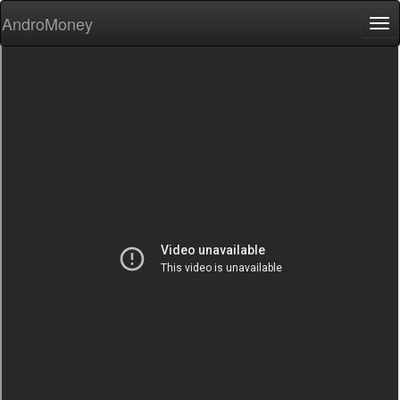
AndroMoney
Tog
nav