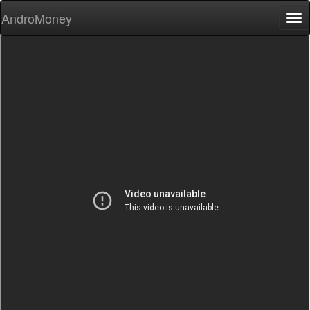
AndroMoney
Tog
nav