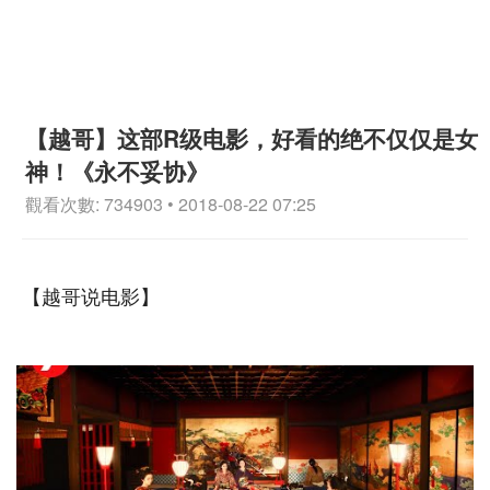
【越哥】这部R级电影，好看的绝不仅仅是女
神！《永不妥协》
觀看次數: 734903 • 2018-08-22 07:25
【越哥说电影】