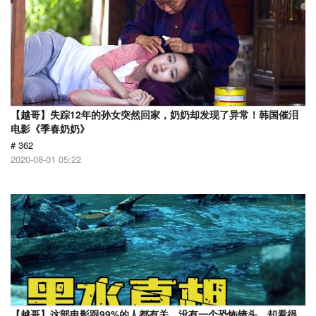
【越哥】失踪12年的孙女突然回家，奶奶却发现了异常！韩国催泪
电影《季春奶奶》
# 362
2020-08-01 05:22
【越哥】这部电影跟99%的人都有关，没有一个恐怖镜头，却看得