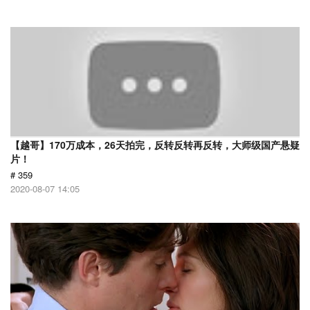
【越哥】170万成本，26天拍完，反转反转再反转，大师级国产悬疑
片！
# 359
2020-08-07 14:05