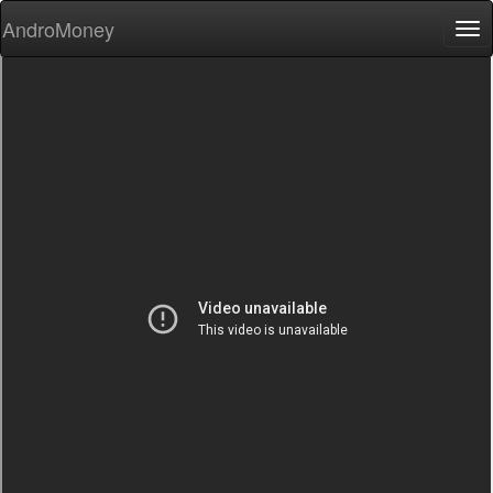
AndroMoney
Tog
nav