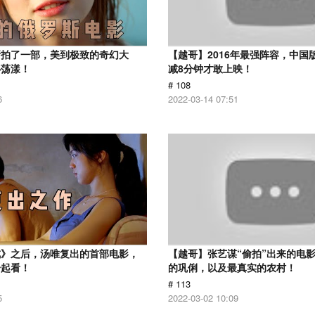
斯拍了一部，美到极致的奇幻大
【越哥】2016年最强阵容，中国
心荡漾！
减8分钟才敢上映！
# 108
6
2022-03-14 07:51
戒》之后，汤唯复出的首部电影，
【越哥】张艺谋“偷拍”出来的电
一起看！
的巩俐，以及最真实的农村！
# 113
5
2022-03-02 10:09