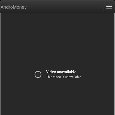
AndroMoney
Tog
nav