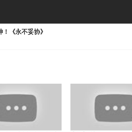
神！《永不妥协》