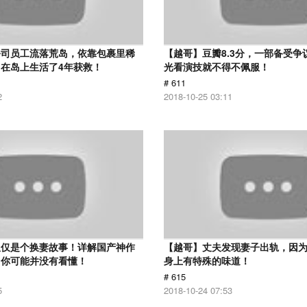
公司员工流落荒岛，依靠包裹里稀
【越哥】豆瓣8.3分，一部备受争
在岛上生活了4年获救！
光看演技就不得不佩服！
# 611
2
2018-10-25 03:11
仅仅是个换妻故事！详解国产神作
【越哥】丈夫发现妻子出轨，因
：你可能并没有看懂！
身上有特殊的味道！
# 615
5
2018-10-24 07:53