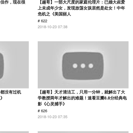
幻佳作，现在很
【越哥】一部大尺度的家庭伦理片：已婚大叔爱
上未成年少女，发现放荡女孩居然是处女！中年
危机之《美国丽人
# 622
2018-10-23 07:38
来都没有过机
【越哥】天才清洁工，只用一分钟，就解出了大
贝》
学教授两年才解出的难题！速看豆瓣8.8分经典电
影《心灵捕手》
# 626
2018-10-23 07:35