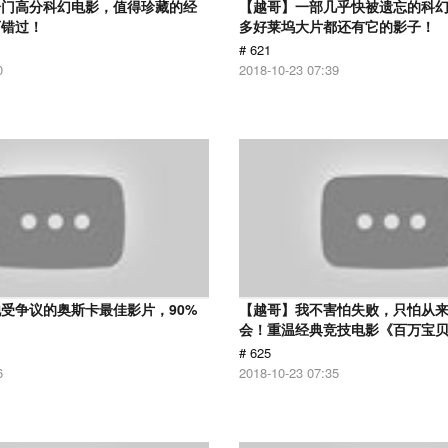
冷门高分科幻电影，值得珍藏的经
【越哥】一部几乎快被遗忘的科
可错过！
多好莱坞大片都还有它的影子！
# 621
0
2018-10-23 07:39
受争议的奥斯卡最佳影片，90%
【越哥】我不害怕失败，只怕从
！
会！重温经典竞技电影《百万宝
# 625
6
2018-10-23 07:35