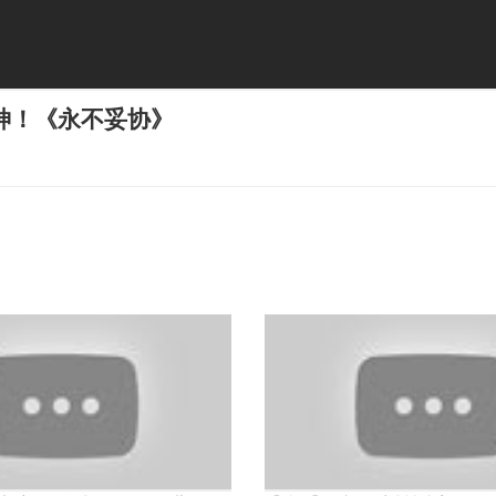
神！《永不妥协》