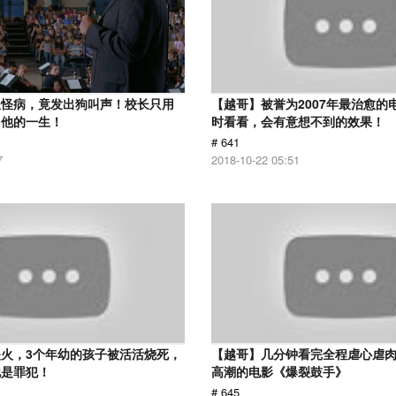
患怪病，竟发出狗叫声！校长只用
【越哥】被誉为2007年最治愈的
了他的一生！
时看看，会有意想不到的效果！
# 641
7
2018-10-22 05:51
火，3个年幼的孩子被活活烧死，
【越哥】几分钟看完全程虐心虐
他是罪犯！
高潮的电影《爆裂鼓手》
# 645