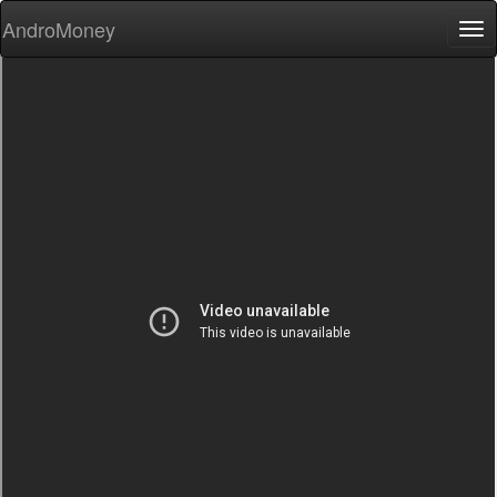
AndroMoney
Tog
nav