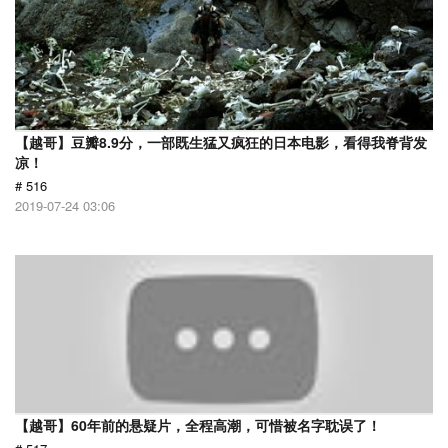
【越哥】豆瓣8.9分，一部既生猛又疯狂的日本电影，看得我脊背发
凉！
# 516
2019-07-24 03:06
【越哥】60年前的悬疑片，全程高潮，可惜被名字耽误了！