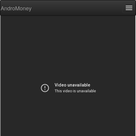
AndroMoney
Tog
nav