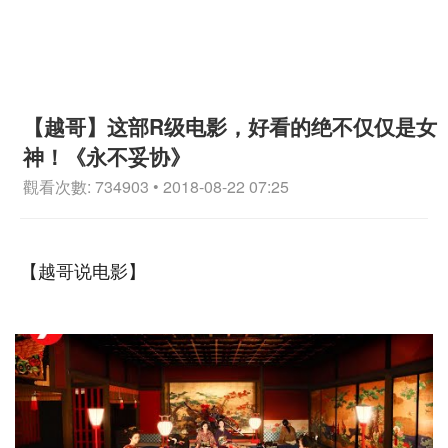
【越哥】这部R级电影，好看的绝不仅仅是女
神！《永不妥协》
觀看次數: 734903 • 2018-08-22 07:25
【越哥说电影】