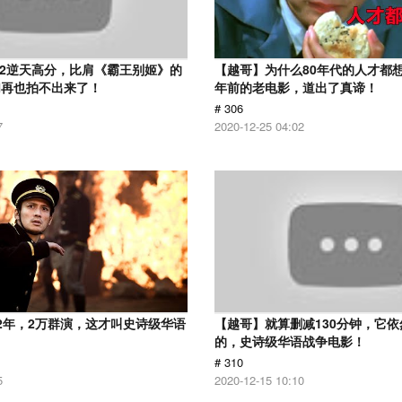
.2逆天高分，比肩《霸王别姬》的
【越哥】为什么80年代的人才都想
们再也拍不出来了！
年前的老电影，道出了真谛！
# 306
7
2020-12-25 04:02
2年，2万群演，这才叫史诗级华语
【越哥】就算删减130分钟，它
的，史诗级华语战争电影！
# 310
5
2020-12-15 10:10