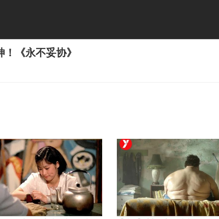
神！《永不妥协》