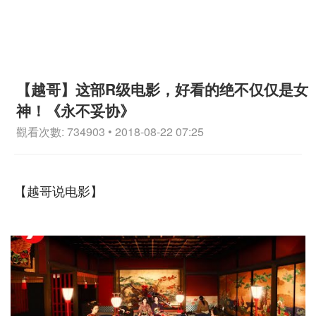
【越哥】这部R级电影，好看的绝不仅仅是女
神！《永不妥协》
觀看次數: 734903 • 2018-08-22 07:25
【越哥说电影】