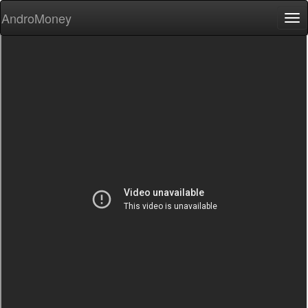
AndroMoney
Tog
nav