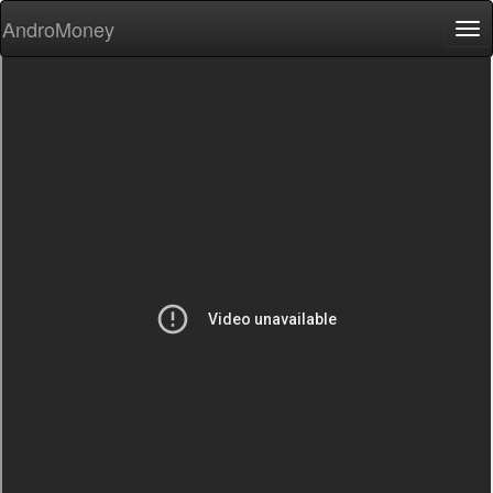
AndroMoney
Tog
nav