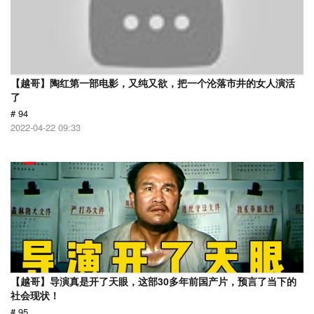
【越哥】陶红第一部电影，又纯又欲，把一个沦落市井的女人演活
了
# 94
2022-04-22 09:33
【越哥】导演真是开了天眼，这部30多年前国产片，预言了当下的
社会现状！
# 95