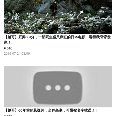
【越哥】豆瓣8.9分，一部既生猛又疯狂的日本电影，看得我脊背发
凉！
# 516
2019-07-24 03:06
【越哥】60年前的悬疑片，全程高潮，可惜被名字耽误了！