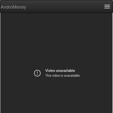
AndroMoney
Tog
nav