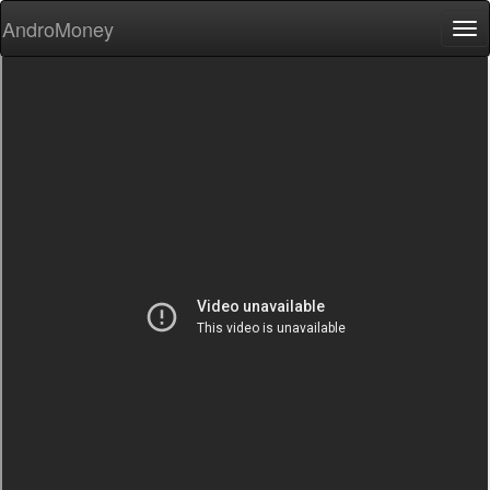
AndroMoney
Tog
nav