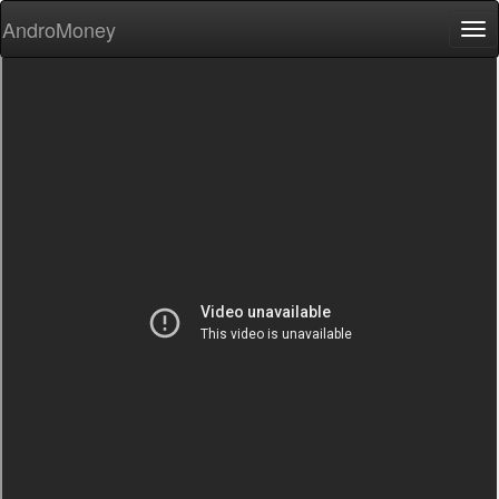
AndroMoney
Tog
nav