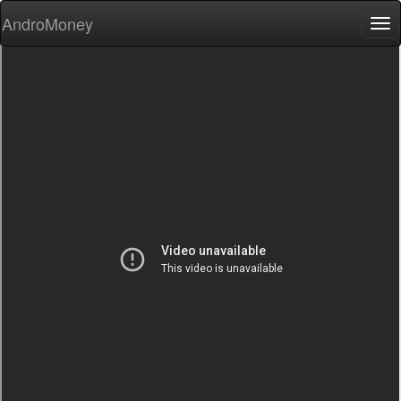
AndroMoney
Tog
nav