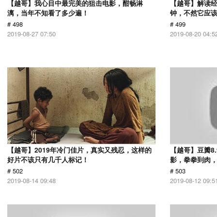
【越哥】我心目中最完美的狙击电影，酣畅淋
【越哥】解读经
漓，当年不知看了多少遍！
钟，不然它应
# 498
# 499
2019-08-27 07:50
2019-08-20 04:5
【越哥】2019年冷门佳片，真实又残忍，这样的
【越哥】豆瓣8
好片不该只有几千人标记！
影，拳拳到肉
# 502
# 503
2019-08-14 09:48
2019-08-12 09:5