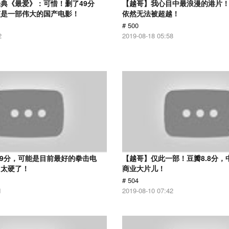
典《最爱》：可惜！删了49分
【越哥】我心目中最浪漫的港片！
该是一部伟大的国产电影！
依然无法被超越！
# 500
2
2019-08-18 05:58
.9分，可能是目前最好的拳击电
【越哥】仅此一部！豆瓣8.8分，
，太硬了！
商业大片儿！
# 504
1
2019-08-10 07:42