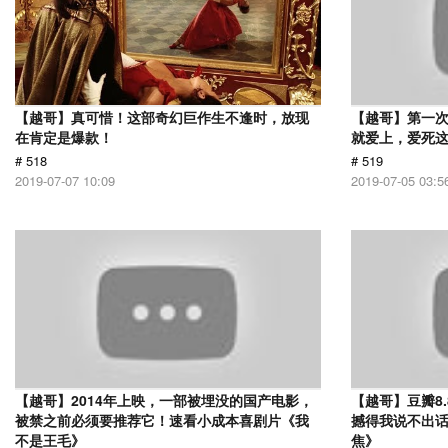
【越哥】真可惜！这部奇幻巨作生不逢时，放现
【越哥】第一
在肯定是爆款！
就爱上，爱死
# 518
# 519
2019-07-07 10:09
2019-07-05 03:5
【越哥】2014年上映，一部被埋没的国产电影，
【越哥】豆瓣8
被禁之前必须要推荐它！速看小成本喜剧片《我
撼得我说不出
不是王毛》
焦》