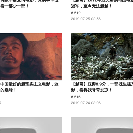
作看一部少一部！
冠军，至今无法超越！
# 512
1
2019-07-25 02:56
是中国最好的超现实主义电影，这
【越哥】豆瓣8.9分，一部既生猛
技的巅峰！
影，看得我脊背发凉！
# 516
5
2019-07-24 03:06