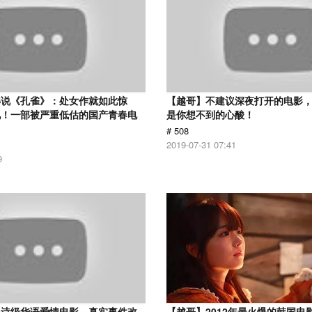
解说《孔雀》：处女作就如此惊
【越哥】不建议深夜打开的电影
见！一部被严重低估的国产青春电
是你想不到的心酸！
# 508
2019-07-31 07:41
9
史诗级华语爱情电影，真实事件改
【越哥】2012年最火爆的韩国电