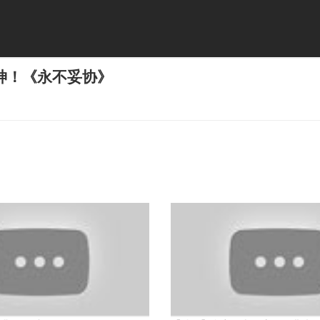
神！《永不妥协》