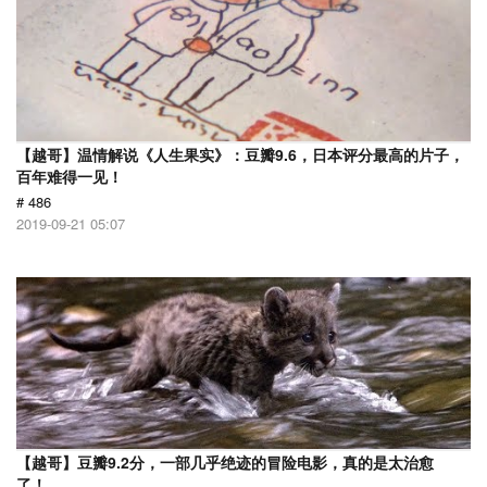
【越哥】温情解说《人生果实》：豆瓣9.6，日本评分最高的片子，
百年难得一见！
# 486
2019-09-21 05:07
【越哥】豆瓣9.2分，一部几乎绝迹的冒险电影，真的是太治愈
了！