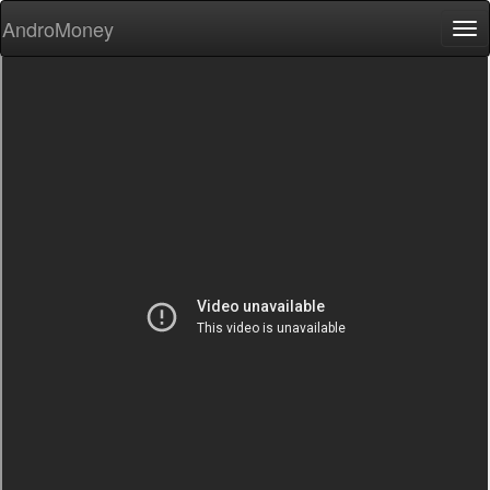
AndroMoney
Tog
nav