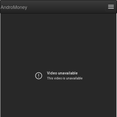
AndroMoney
Tog
nav