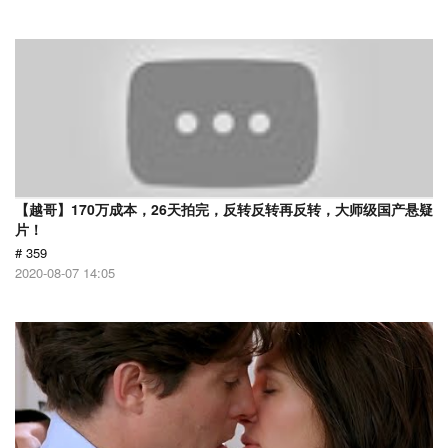
【越哥】170万成本，26天拍完，反转反转再反转，大师级国产悬疑
片！
# 359
2020-08-07 14:05