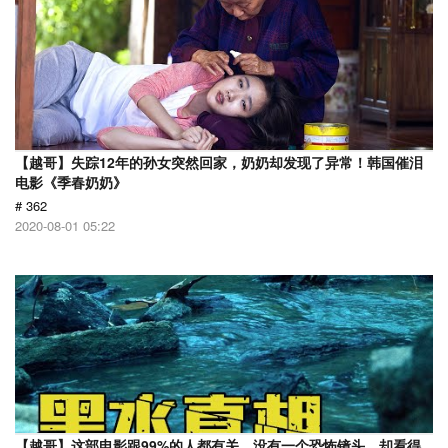
【越哥】失踪12年的孙女突然回家，奶奶却发现了异常！韩国催泪
电影《季春奶奶》
# 362
2020-08-01 05:22
【越哥】这部电影跟99%的人都有关，没有一个恐怖镜头，却看得