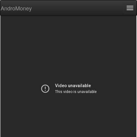
AndroMoney
Tog
nav