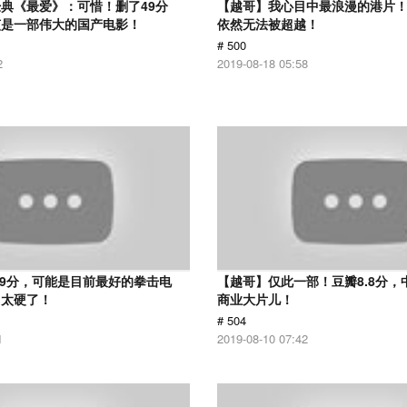
典《最爱》：可惜！删了49分
【越哥】我心目中最浪漫的港片！
该是一部伟大的国产电影！
依然无法被超越！
# 500
2
2019-08-18 05:58
.9分，可能是目前最好的拳击电
【越哥】仅此一部！豆瓣8.8分，
，太硬了！
商业大片儿！
# 504
1
2019-08-10 07:42