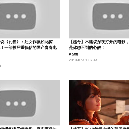
解说《孔雀》：处女作就如此惊
【越哥】不建议深夜打开的电影
见！一部被严重低估的国产青春电
是你想不到的心酸！
# 508
2019-07-31 07:41
9
史诗级华语爱情电影，真实事件改
【越哥】2012年最火爆的韩国电