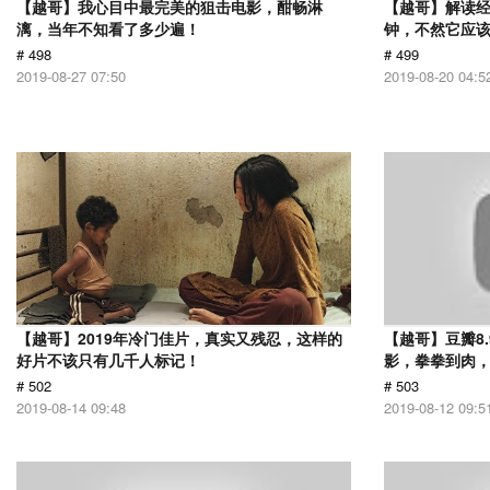
【越哥】我心目中最完美的狙击电影，酣畅淋
【越哥】解读经
漓，当年不知看了多少遍！
钟，不然它应
# 498
# 499
2019-08-27 07:50
2019-08-20 04:5
【越哥】2019年冷门佳片，真实又残忍，这样的
【越哥】豆瓣8
好片不该只有几千人标记！
影，拳拳到肉
# 502
# 503
2019-08-14 09:48
2019-08-12 09:5