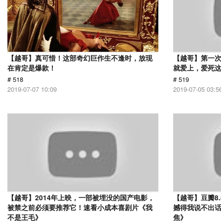
【越哥】真可惜！这部奇幻巨作生不逢时，放现
【越哥】第一
在肯定是爆款！
就爱上，爱死
# 518
# 519
2019-07-07 10:09
2019-07-05 03:5
【越哥】2014年上映，一部被埋没的国产电影，
【越哥】豆瓣8
被禁之前必须要推荐它！速看小成本喜剧片《我
撼得我说不出
不是王毛》
焦》