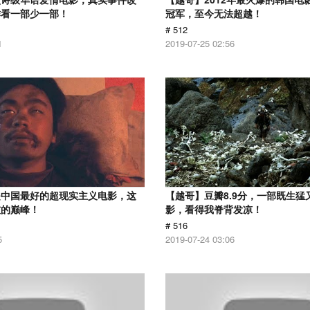
作看一部少一部！
冠军，至今无法超越！
# 512
1
2019-07-25 02:56
是中国最好的超现实主义电影，这
【越哥】豆瓣8.9分，一部既生猛
技的巅峰！
影，看得我脊背发凉！
# 516
5
2019-07-24 03:06