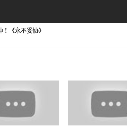
神！《永不妥协》