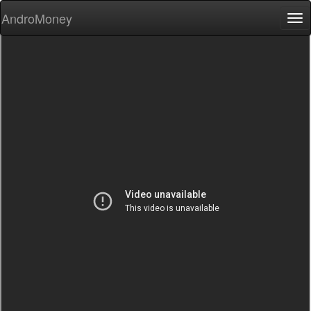
AndroMoney
Tog
nav