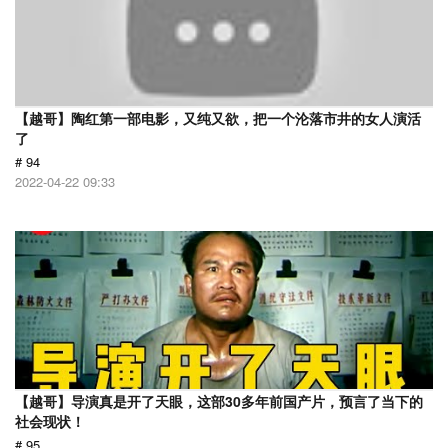
【越哥】陶红第一部电影，又纯又欲，把一个沦落市井的女人演活
了
# 94
2022-04-22 09:33
【越哥】导演真是开了天眼，这部30多年前国产片，预言了当下的
社会现状！
# 95