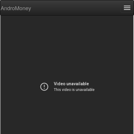
AndroMoney
Tog
nav