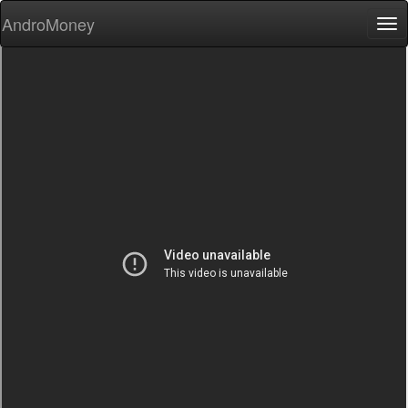
AndroMoney
Tog
nav