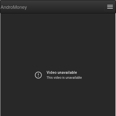
AndroMoney
Tog
nav