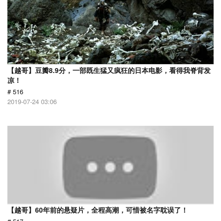
【越哥】豆瓣8.9分，一部既生猛又疯狂的日本电影，看得我脊背发
凉！
# 516
2019-07-24 03:06
【越哥】60年前的悬疑片，全程高潮，可惜被名字耽误了！