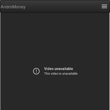
AndroMoney
Tog
nav