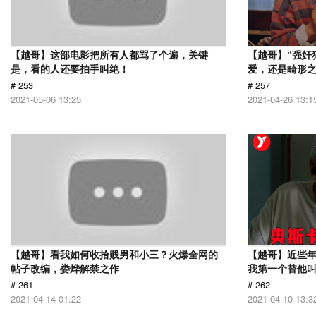
【越哥】这部电影把所有人都骂了个遍，关键
【越哥】“强奸
是，看的人还要拍手叫绝！
爱，还是畸形
# 253
# 257
2021-05-06 13:25
2021-04-26 13:1
【越哥】看我如何收拾贱男和小三？火爆全网的
【越哥】近些
帖子改编，娄烨解禁之作
我第一个替他
# 261
# 262
2021-04-14 01:22
2021-04-10 13:3