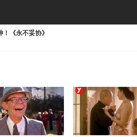
神！《永不妥协》