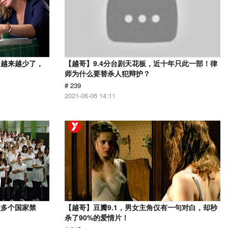
，越来越少了，
【越哥】9.4分台剧天花板，近十年只此一部！律
师为什么要替杀人犯辩护？
# 239
2021-06-06 14:11
被多个国家禁
【越哥】豆瓣9.1，男女主角仅有一句对白，却秒
杀了90%的爱情片！