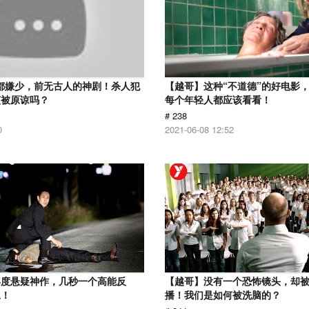
分都嫌少，前无古人的神剧！杀人犯
【越哥】这种“不道德”的好电影
该被原谅吗？
每个年轻人都应该看看！
# 238
0
2021-06-08 12:52
年度悬疑神作，几秒一个高能反
【越哥】没有一个恐怖镜头，却
尾！
播！我们是如何被洗脑的？