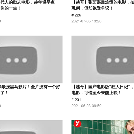
几代人的励志电影，趁年轻早点
【越哥】张艺谋最难懂的电影，
变你的一生！
巩俐，但却饱受争议！
# 226
3
2021-07-05 13:26
6年最强黑马影片！全片没有一个好
【越哥】国产电影版“狂人日记”
绝了！
电影，可惜至今未能上映！
# 231
3
2021-06-23 09:59