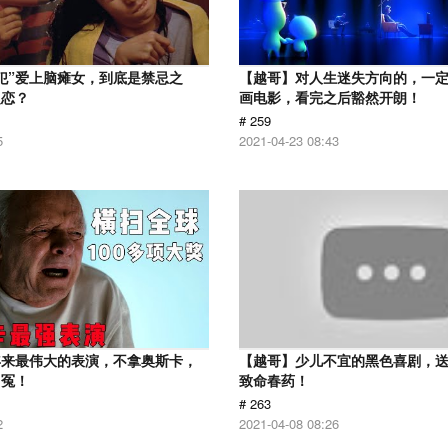
犯”爱上脑瘫女，到底是禁忌之
【越哥】对人生迷失方向的，一
之恋？
画电影，看完之后豁然开朗！
# 259
5
2021-04-23 08:43
年来最伟大的表演，不拿奥斯卡，
【越哥】少儿不宜的黑色喜剧，
叫冤！
致命春药！
# 263
2
2021-04-08 08:26