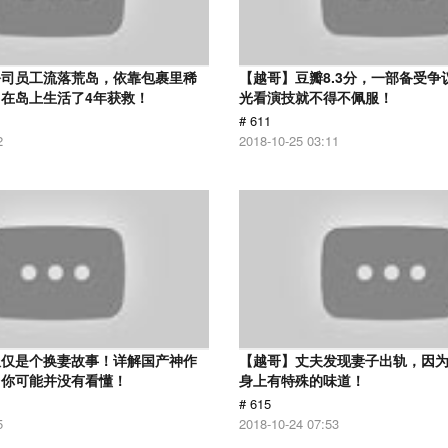
公司员工流落荒岛，依靠包裹里稀
【越哥】豆瓣8.3分，一部备受争
在岛上生活了4年获救！
光看演技就不得不佩服！
# 611
2
2018-10-25 03:11
仅仅是个换妻故事！详解国产神作
【越哥】丈夫发现妻子出轨，因
：你可能并没有看懂！
身上有特殊的味道！
# 615
5
2018-10-24 07:53