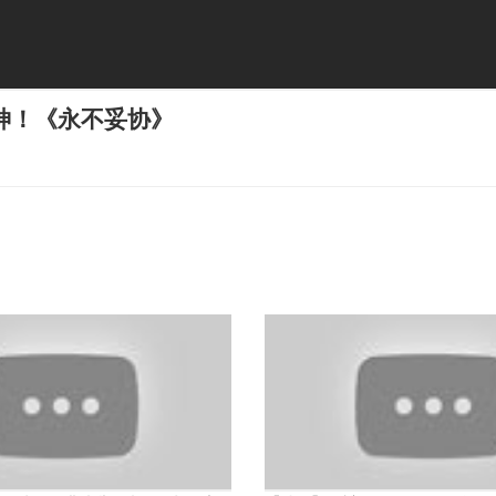
神！《永不妥协》