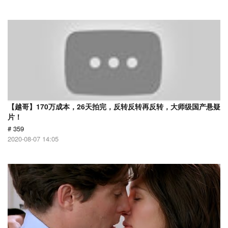
【越哥】170万成本，26天拍完，反转反转再反转，大师级国产悬疑
片！
# 359
2020-08-07 14:05