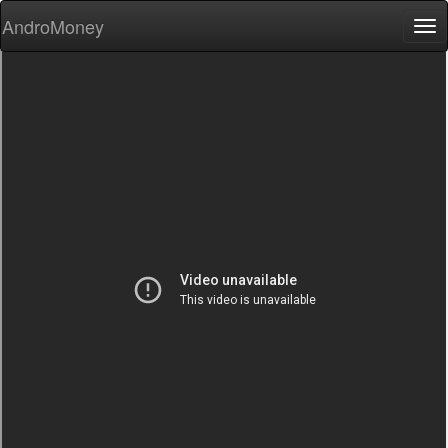
AndroMoney
Tog
nav