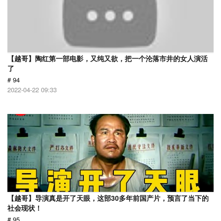
【越哥】陶红第一部电影，又纯又欲，把一个沦落市井的女人演活
了
# 94
2022-04-22 09:33
【越哥】导演真是开了天眼，这部30多年前国产片，预言了当下的
社会现状！
# 95