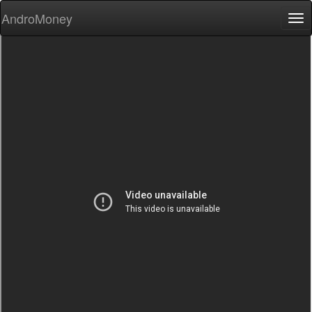
AndroMoney
Tog
nav