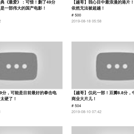
典《最爱》：可惜！删了49分
【越哥】我心目中最浪漫的港片！
该是一部伟大的国产电影！
依然无法被超越！
# 500
2
2019-08-18 05:58
.9分，可能是目前最好的拳击电
【越哥】仅此一部！豆瓣8.8分，
，太硬了！
商业大片儿！
# 504
1
2019-08-10 07:42