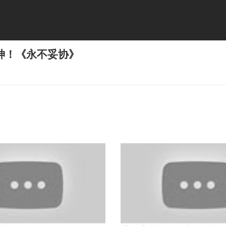
神！《永不妥协》