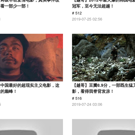
作看一部少一部！
冠军，至今无法超越！
# 512
1
2019-07-25 02:56
是中国最好的超现实主义电影，这
【越哥】豆瓣8.9分，一部既生猛
技的巅峰！
影，看得我脊背发凉！
# 516
5
2019-07-24 03:06