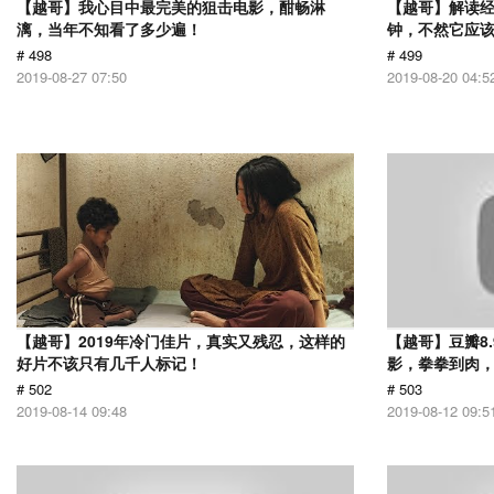
【越哥】我心目中最完美的狙击电影，酣畅淋
【越哥】解读经
漓，当年不知看了多少遍！
钟，不然它应
# 498
# 499
2019-08-27 07:50
2019-08-20 04:5
【越哥】2019年冷门佳片，真实又残忍，这样的
【越哥】豆瓣8
好片不该只有几千人标记！
影，拳拳到肉
# 502
# 503
2019-08-14 09:48
2019-08-12 09:5