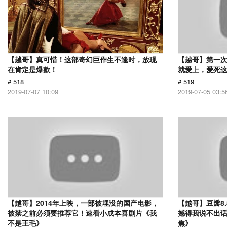
【越哥】真可惜！这部奇幻巨作生不逢时，放现
【越哥】第一
在肯定是爆款！
就爱上，爱死
# 518
# 519
2019-07-07 10:09
2019-07-05 03:5
【越哥】2014年上映，一部被埋没的国产电影，
【越哥】豆瓣8
被禁之前必须要推荐它！速看小成本喜剧片《我
撼得我说不出
不是王毛》
焦》