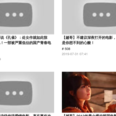
解说《孔雀》：处女作就如此惊
【越哥】不建议深夜打开的电影
见！一部被严重低估的国产青春电
是你想不到的心酸！
# 508
2019-07-31 07:41
9
史诗级华语爱情电影，真实事件改
【越哥】2012年最火爆的韩国电